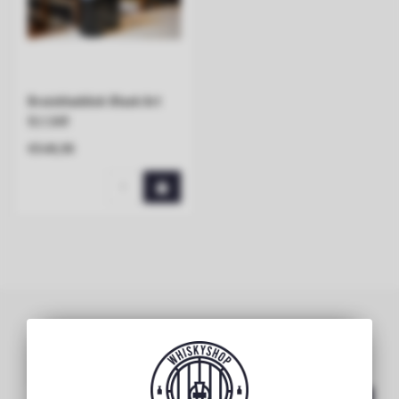
Bruichladdich Black Art
11.1 24Y
€549,95
Subscribe to our newsletter
Stay up to date with our latest offers