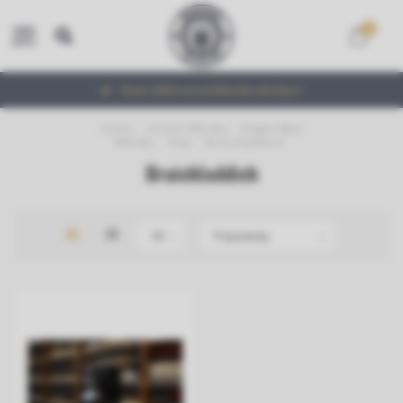
0
MENU
Ruim 2000 verschillende whisky's
Home
/
Scotch Whisky
/
Single Malt
Whisky
/
Islay
/
Bruichladdich
Bruichladdich