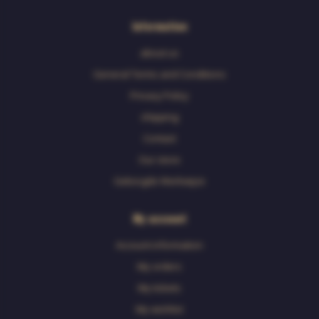
Information
about us
General Terms and Conditions
Privacy Policy
shipping
Contact
Our store
Geborgde Werkwijze
My account
Account information
My orders
My tickets
My wishlist