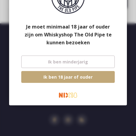
Subscribe
Je moet minimaal 18 jaar of ouder
zijn om Whiskyshop The Old Pipe te
kunnen bezoeken
Whiskyshop The Old Pipe
Deken van Erpstraat 24
Ik ben minderjarig
5492CB
Sint-Oedenrode
Ik ben 18 jaar of ouder
+31 413 47 51 33
info@theoldpipe.com