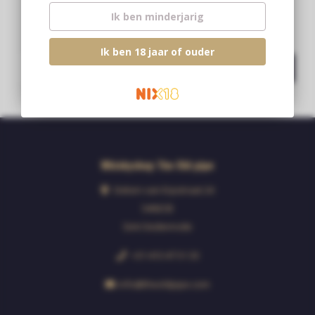
Abonneer je op onze nieuwsbrief
Ik ben minderjarig
Blijf op de hoogte over onze laatste acties
Ik ben 18 jaar of ouder
Abonneer
Whiskyshop The Old pipe
Deken van Erpstraat 24
5492CB
Sint-Oedenrode
+31 413 47 51 33
info@theoldpipe.com