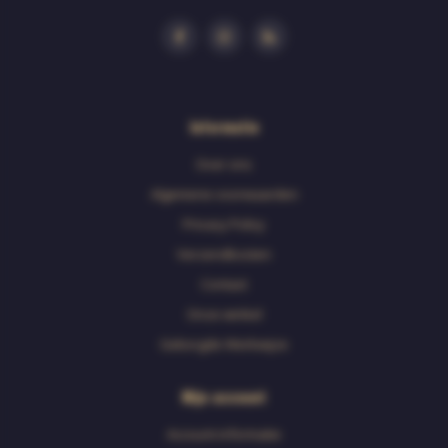
Informatie
Over ons
Algemene voorwaarden
Privacy Policy
Verzendkosten
Contact
Onze winkel
Geborgde Werkwijze
Mijn account
Account informatie