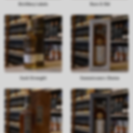
Distillery Labels
Rare & Old
Cask Strenght
Connoisseurs Choice