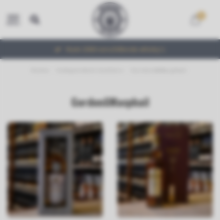
0
MENU
Ruim 2000 verschillende whisky's
Home
/
Independent-bottlers
/
Gordon&Macphail
Gordon&Macphail