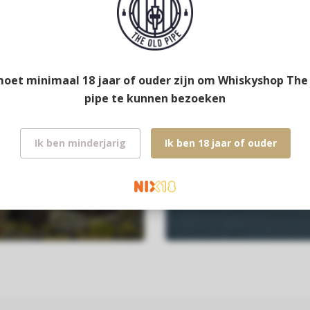
moet minimaal 18 jaar of ouder zijn om Whiskyshop The
pipe te kunnen bezoeken
Ardbeg
Port Ellen
Ik ben minderjarig
Ik ben 18 jaar of ouder