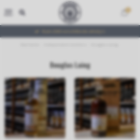
0
MENU
Ruim 2000 verschillende whisky's
Startseite
/
Independent-bottlers
/
Douglas Laing
Douglas Laing