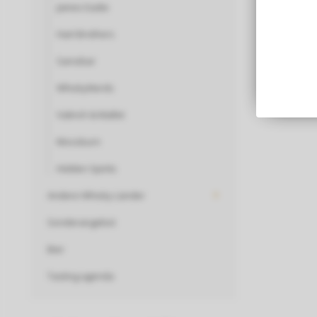
James Eadie
Hart Brothers
Sansibar
WhiskyNerds
Valinch & Mallet
Mossburn
Hidden Spirits
Andere Whisky Länder
Sonderangebot
Bier
Tasting agenda