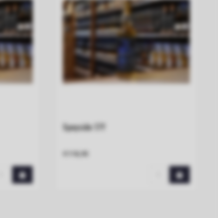
Speyside 17Y
€118,95