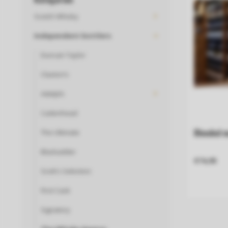
Scotch Whisky
Independent-bottlers
Duncan Taylor
Claxton’s
Adelphi
Cadenhead
Blended m
The Ultimate
Blackadder
€74,95
Scott's Selection
First Cask
Signatory