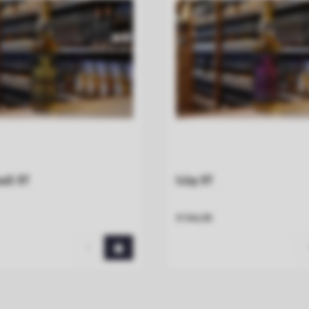
alt 8Y
Islay 8Y
€104,95