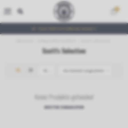
0
MENU
Ruim 2000 verschillende whisky's
Startseite
/
Independent-bottlers
/
Scott's Selection
Scott's Selection
Keine Produkte gefunden!
WEITER EINKAUFEN