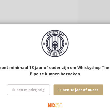
Related pro
moet minimaal 18 jaar of ouder zijn om Whiskyshop The
Pipe te kunnen bezoeken
Ik ben minderjarig
Ik ben 18 jaar of ouder