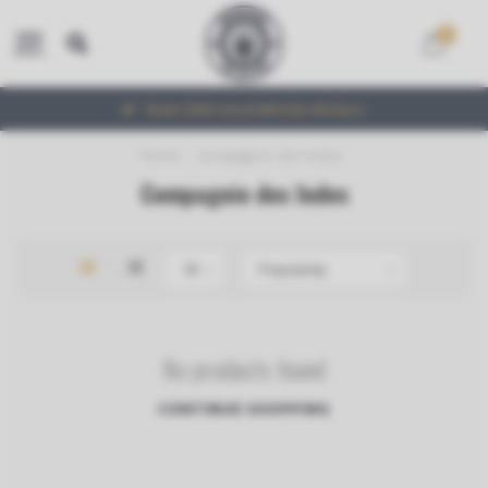
0
MENU
Ruim 2000 verschillende whisky's
Home
/
Compagnie des Indes
Compagnie des Indes
No products found
CONTINUE SHOPPING