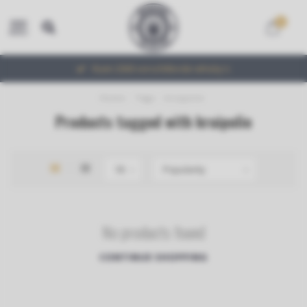
0
MENU
Ruim 2000 verschillende whisky's
Home
/
Tags
/
kruipolie
Products tagged with kruipolie
No products found
CONTINUE SHOPPING