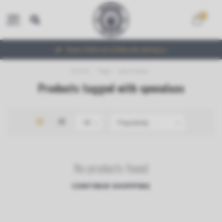
0
MENU
Ruim 2000 verschillende whisky's
Home
/
Tags
/
speculaas
Products tagged with speculaas
No products found
CONTINUE SHOPPING