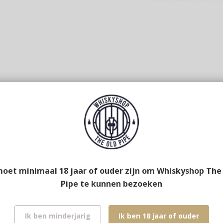
moet minimaal 18 jaar of ouder zijn om Whiskyshop The
Pipe te kunnen bezoeken
Ik ben minderjarig
Ik ben 18 jaar of ouder