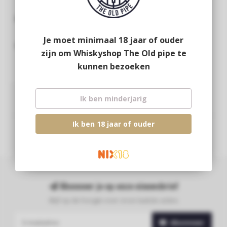
Ardbeg An oa
Je moet minimaal 18 jaar of ouder
€64,95
zijn om Whiskyshop The Old pipe te
kunnen bezoeken
Ik ben minderjarig
Ik ben 18 jaar of ouder
Abonneer je op onze nieuwsbrief
Blijf op de hoogte over onze laatste acties
Abonneer