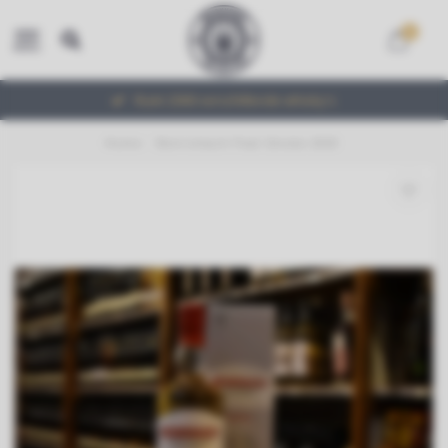
0
MENU
Ruim 2000 verschillende whisky's
Home
/
Benromach Peat Smoke 2020