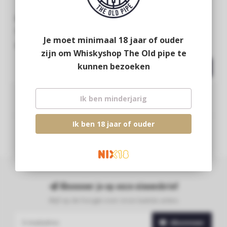
Glenallachie 11Y 2013
Glenallachie 12Y
selected for The Old
Je moet minimaal 18 jaar of ouder
Pipe's 20th anniversary
€109,95
€54,95
zijn om Whiskyshop The Old pipe te
kunnen bezoeken
Ik ben minderjarig
Ik ben 18 jaar of ouder
Abonneer je op onze nieuwsbrief
Blijf op de hoogte over onze laatste acties
Abonneer