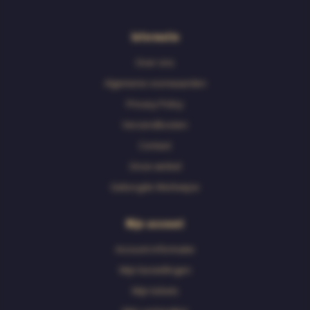
Informatie
Over ons
Algemene voorwaarden
Privacy Policy
Verzendkosten
Contact
Onze winkel
Geborgde Werkwijze
Mijn account
Account informatie
Mijn bestellingen
Mijn tickets