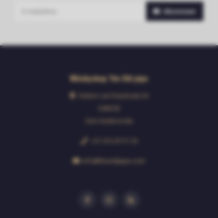
Abonneer
Whiskyshop The Old pipe
Deken van Erpstraat 24
5492CB
Sint-Oedenrode
+31 413 47 51 33
info@theoldpipe.com