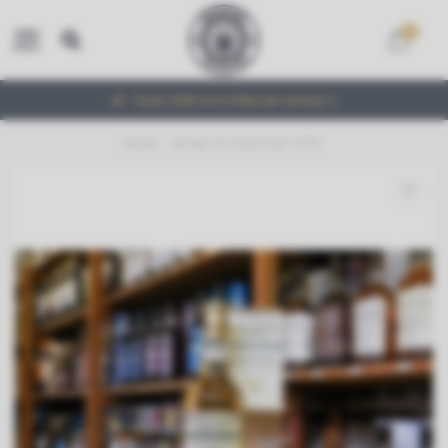
0
MENU
Ruim 2000 verschillende whisky's
Home
/
Breas of Glenlivet 1975