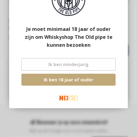
Gordon&Macphail
Gordon&Macphail Jura
Dailuaine 1975
1997
Je moet minimaal 18 jaar of ouder
zijn om Whiskyshop The Old pipe te
€549,95
€79,95
kunnen bezoeken
Ik ben minderjarig
Ik ben 18 jaar of ouder
Abonneer je op onze nieuwsbrief
Blijf op de hoogte over onze laatste acties