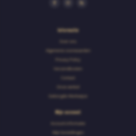
Informatie
Over ons
Algemene voorwaarden
Privacy Policy
Verzendkosten
Contact
Onze winkel
Geborgde Werkwijze
Mijn account
Account informatie
Mijn bestellingen