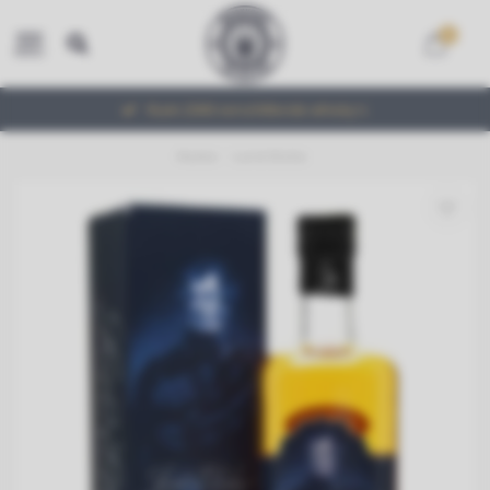
0
MENU
Ruim 2000 verschillende whisky's
Home
/
Lord Elcho