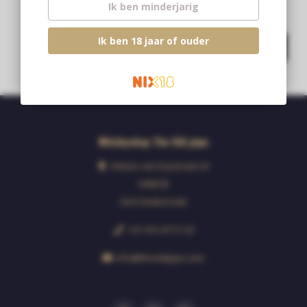
Ik ben minderjarig
Blijf op de hoogte over onze laatste acties
Ik ben 18 jaar of ouder
Abonneer
Whiskyshop The Old pipe
Deken van Erpstraat 24
5492CB
Sint-Oedenrode
+31 413 47 51 33
info@theoldpipe.com