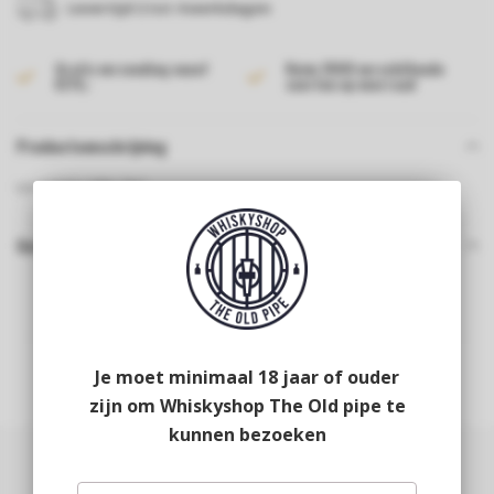
Levertijd 2 tot 4 werkdagen
Gratis verzending vanaf
Ruim 2000 verschillende
€175,-
soorten op voorraad
Productomschrijving
Lord Elcho 40% 70cl
Gerelateerde producten
Je moet minimaal 18 jaar of ouder
zijn om Whiskyshop The Old pipe te
kunnen bezoeken
Abonneer je op onze nieuwsbrief