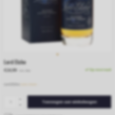
Lord Elcho
€24,99
Op voorraad
Incl. btw
Lord Elcho
Lees meer..
Toevoegen aan winkelwagen