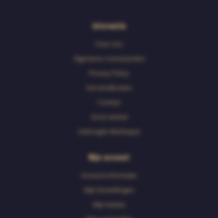
Informatie
Over ons
Algemene voorwaarden
Privacy Policy
Verzendkosten
Contact
Onze winkel
Geborgde Werkwijze
Mijn account
Account informatie
Mijn bestellingen
Mijn tickets