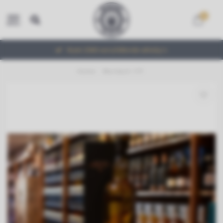
0
MENU
Ruim 2000 verschillende whisky's
Home
/
Mortlach 17Y