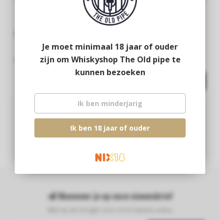
Adelphi Glen Grant 29Y
Adelphi Miltonduff 33Y
Je moet minimaal 18 jaar of ouder
zijn om Whiskyshop The Old pipe te
€279,95
€369,95
kunnen bezoeken
Ik ben minderjarig
Ik ben 18 jaar of ouder
Abonneer je op onze nieuwsbrief
Blijf op de hoogte over onze laatste acties