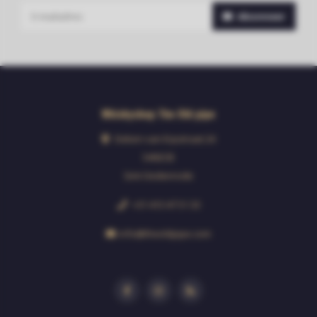
Abonneer
Whiskyshop The Old pipe
Deken van Erpstraat 24
5492CB
Sint-Oedenrode
+31 413 47 51 33
info@theoldpipe.com