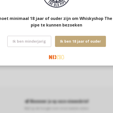
moet minimaal 18 jaar of ouder zijn om Whiskyshop The
pipe te kunnen bezoeken
Ik ben minderjarig
Ik ben 18 jaar of ouder
Gerelateerd
Abonneer je op onze nieuwsbrief
Blijf op de hoogte over onze laatste acties