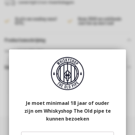
Levertijd 2 tot 4 werkdagen
Gratis verzending vanaf
Ruim 2000 verschillende
€175,-
soorten op voorraad
Productomschrijving
Smoky Goat 40% 70cl
Gerelateerde producten
Je moet minimaal 18 jaar of ouder
zijn om Whiskyshop The Old pipe te
kunnen bezoeken
Abonneer je op onze nieuwsbrief