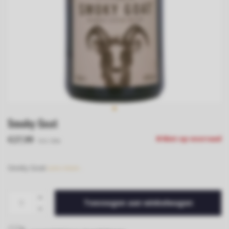
Smoky Goat
€27,99
Niet op voorraad
Incl. btw
Smoky Goat
Lees meer..
Toevoegen aan winkelwagen