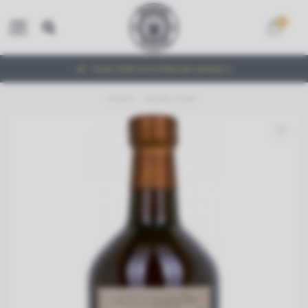
0
MENU
Ruim 2000 verschillende whisky's
Home
/
Smoky Goat