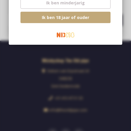
Ik ben minderjarig
Blijf op de hoogte over onze laatste acties
Ik ben 18 jaar of ouder
Abonneer
Whiskyshop The Old pipe
Deken van Erpstraat 24
5492CB
Sint-Oedenrode
+31 413 47 51 33
info@theoldpipe.com