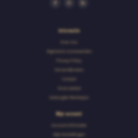
Informatie
Over ons
Algemene voorwaarden
Privacy Policy
Verzendkosten
Contact
Onze winkel
Geborgde Werkwijze
Mijn account
Account informatie
Mijn bestellingen