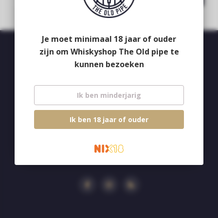
Je moet minimaal 18 jaar of ouder
zijn om Whiskyshop The Old pipe te
Whiskyshop The Old pipe
kunnen bezoeken
Deken van Erpstraat 24
5492CB
Ik ben minderjarig
Sint-Oedenrode
Ik ben 18 jaar of ouder
+31 413 47 51 33
info@theoldpipe.com