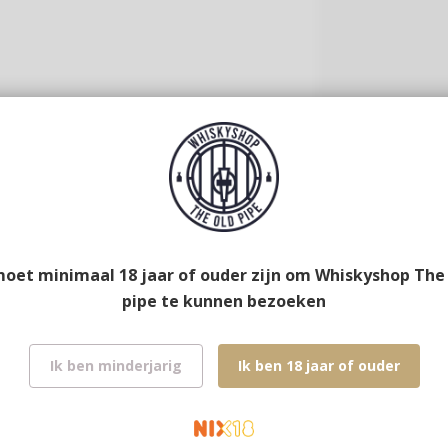
Gerelateerd
moet minimaal 18 jaar of ouder zijn om Whiskyshop The
pipe te kunnen bezoeken
Ik ben minderjarig
Ik ben 18 jaar of ouder