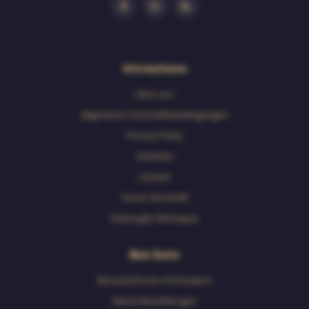
Informationen
Uber uns
allgemeine Geschäftsbedingungen
Privacy Policy
Schicken
Contact
Unser Geschäft
Geborgde Werkwijze
Mein Konto
Benutzerkonto Information
Meine Bestellungen