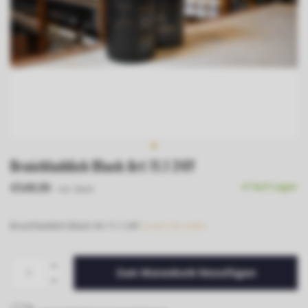
Bruichladdich Black Art 11.1 24Y
€549,95
Auf Lager
Inkl. MwSt.
Bruichladdich Black Art 11.1 24Y
Lesen Sie mehr..
Zum Warenkorb hinzufügen