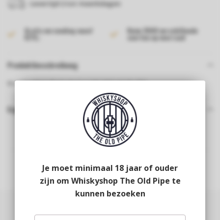
Levertijd 2 tot 4 werkdagen
Gratis verzending vanaf
Ruim 2000 verschillende
€175,-
soorten op voorraad
Produktbeschreibung
Bruichladdich Black Art 11.1 24Y 2023 44,2% 70cl
Ergänzende Produkte
Je moet minimaal 18 jaar of ouder
zijn om Whiskyshop The Old Pipe te
kunnen bezoeken
Abonnieren Sie unseren Newsletter