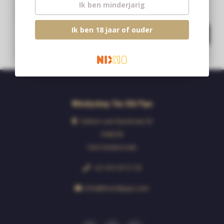
Ik ben minderjarig
Bleibe auf dem Laufenden mit unseren Newsletter-Angeboten
Ik ben 18 jaar of ouder
Abonnieren
Whiskyshop The Old Pipe
Deken van Erpstraat 24
5492CB
Sint-Oedenrode
+31 413 47 51 33
info@theoldpipe.com