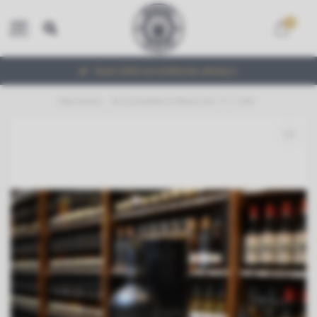
0
MENU
Ruim 2000 verschillende whisky's
Startseite
/
Bruichladdich Black Art 11.1 24Y