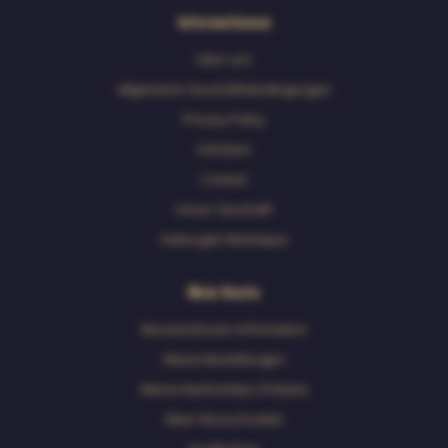
Informationen
Uber uns
allgemeine Geschäftsbedingungen
Privacy Policy
Schicken
Contact
Unser Geschäft
Geborgde Werkwijze
Mein Konto
Benutzerkonto Information
Meine Bestellungen
Meine Nachrichten (Tickets)
Mein Wunschzettel