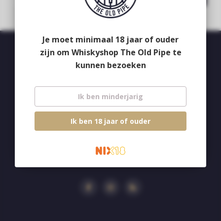
Je moet minimaal 18 jaar of ouder
zijn om Whiskyshop The Old Pipe te
Whiskyshop The Old Pipe
kunnen bezoeken
Deken van Erpstraat 24
5492CB
Ik ben minderjarig
Sint-Oedenrode
Ik ben 18 jaar of ouder
+31 413 47 51 33
info@theoldpipe.com