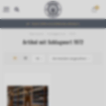
0
MENU
Ruim 2000 verschillende whisky's
Startseite
/
Schlagworte
/
1972
Artikel mit Schlagwort 1972