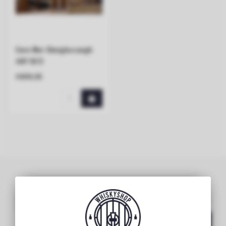
Carn Mor Glenglassaugh
40Y 1972
€899,95
Abonnieren Sie unseren Newsletter
Bleibe auf dem Laufenden mit unseren Newsletter-Angeboten
Abonnieren