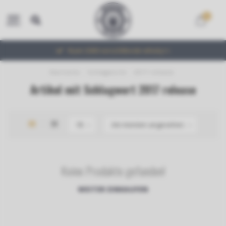
0
MENU
Ruim 2000 verschillende whisky's
Startseite
/
Schlagworte
/
2017 release
Artikel mit Schlagwort 2017 release
Keine Produkte gefunden!
WEITER EINKAUFEN