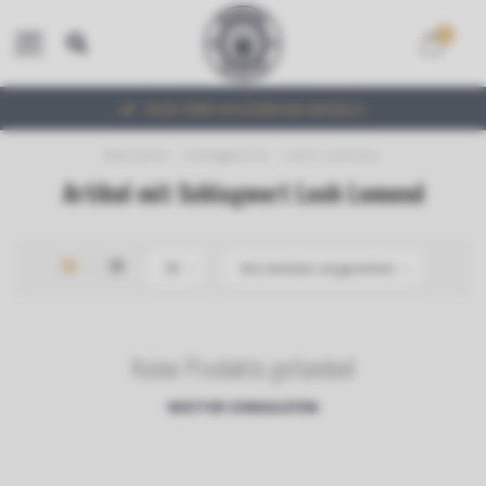
0
MENU
Ruim 2000 verschillende whisky's
Startseite
/
Schlagworte
/
Loch Lomond
Artikel mit Schlagwort Loch Lomond
Keine Produkte gefunden!
WEITER EINKAUFEN