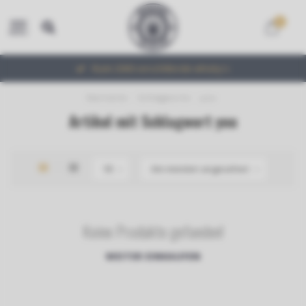
0
MENU
Ruim 2000 verschillende whisky's
Startseite
/
Schlagworte
/
you
Artikel mit Schlagwort you
Keine Produkte gefunden!
WEITER EINKAUFEN